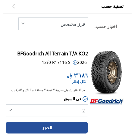
تصفية حسب
اختيار حسب:
218
السعر
2185
BFGoodrich All Terrain T/A KO2
نوع الإطار
12/0 R17
116
S
2026
كل الأنواع (1)
٢٬١٨٦
لكل إطار
نوع المركبة
سعر الاطار يشمل ضريبة القيمة المضافة و الفك و التركيب
كل الأنواع (1)
في السوق
الراكب (0)
شاحنة خفيفة وسيارة دفع رباعي (1)
الحجز
التجارية (0)