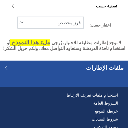
تصفية حسب
اختيار حسب:
1
السعر
-1
ملء هذا النموذج
لا توجد إطارات مطابقة للاختيار. يُرجى
أو
استخدام نافذة الدردشة وسنعاود التواصل معك. ولكم جزيل الشكر!
نوع الإطار
كل الأنواع (0)
ملفات الإطارات
نوع المركبة
كل الأنواع (0)
استخدام ملفات تعريف الارتباط
الراكب (0)
الشروط العامة
خريطة الموقع
شاحنة خفيفة وسيارة دفع رباعي (0)
شروط المبيعات
التجارية (0)
رسوم التركيب