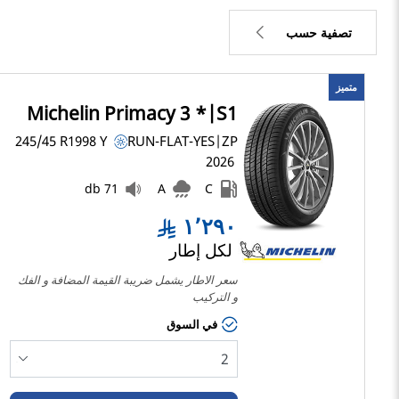
تصفية حسب
متميز
1291
السعر
1289
Michelin Primacy 3 *|S1
245/45 R19
98
Y
RUN-FLAT-YES|ZP
2026
نوع الإطار
71 db
A
C
كل الأنواع (1)
١٬٢٩٠
لكل إطار
نوع المركبة
سعر الاطار يشمل ضريبة القيمة المضافة و الفك 
و التركيب
كل الأنواع (1)
في السوق
الراكب (1)
شاحنة خفيفة وسيارة دفع
رباعي (0)