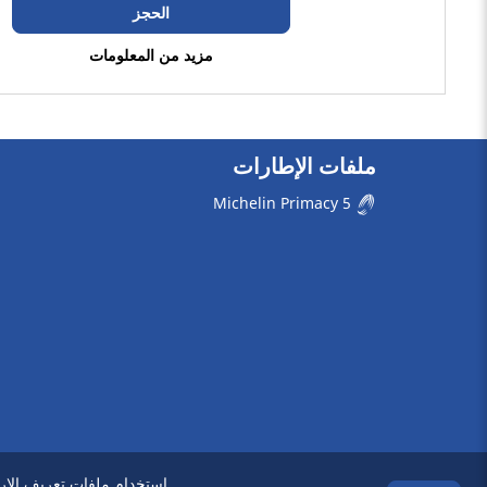
الحجز
التجارية (0)
مزيد من المعلومات
مركبة منزل متنقل (0)
رَن فلات
ملفات الإطارات
رَن فلات (1)
Michelin Primacy 5
ليست رَن فلات (0)
خيارات أخرى
استخدام ملفات تعريف الارت