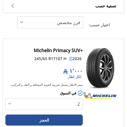
تصفية حسب
اختيار حسب:
100
السعر
999
Michelin Primacy SUV+
نوع الإطار
245/65 R17
107
H
2026
كل الأنواع (1)
١٬٠٠٠
لكل إطار
نوع المركبة
سعر الاطار يشمل ضريبة القيمة المضافة و الفك و التركيب
كل الأنواع (1)
في السوق
الراكب (0)
شاحنة خفيفة وسيارة دفع رباعي (1)
الحجز
التجارية (0)