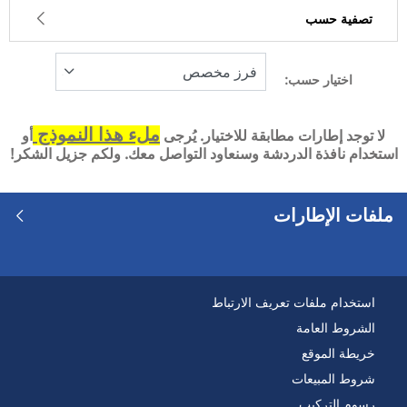
تصفية حسب
اختيار حسب:
1
السعر
-1
ملء هذا النموذج
لا توجد إطارات مطابقة للاختيار. يُرجى
أو
استخدام نافذة الدردشة وسنعاود التواصل معك. ولكم جزيل الشكر!
نوع الإطار
كل الأنواع (0)
ملفات الإطارات
نوع المركبة
كل الأنواع (0)
استخدام ملفات تعريف الارتباط
الراكب (0)
الشروط العامة
خريطة الموقع
شاحنة خفيفة وسيارة دفع رباعي (0)
شروط المبيعات
التجارية (0)
رسوم التركيب