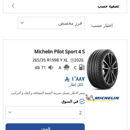
تصفية حسب
اختيار حسب:
209
السعر
1886
Michelin Pilot Sport 4 S
نوع الإطار
265/35 R19
98
Y
XL
2026
كل الأنواع (2)
71 db
A
C
١٬٨٨٧
نوع المركبة
لكل إطار
سعر الاطار يشمل ضريبة القيمة المضافة و الفك و التركيب
كل الأنواع (2)
في السوق
الراكب (2)
شاحنة خفيفة وسيارة دفع رباعي (0)
التجارية (0)
الحجز