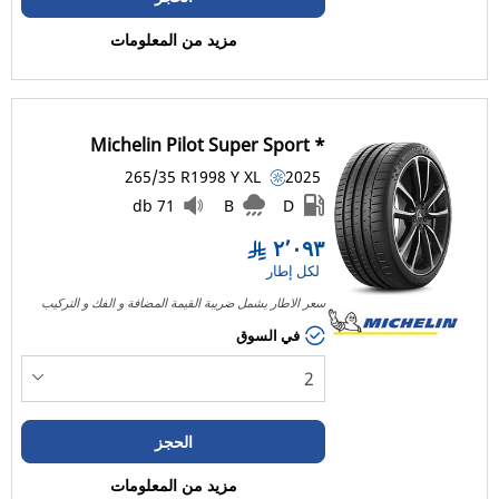
مركبة منزل متنقل (0)
مزيد من المعلومات
رَن فلات
رَن فلات (0)
Michelin Pilot Super Sport *
265/35 R19
98
Y
XL
2025
ليست رَن فلات (2)
71 db
B
D
خيارات أخرى
٢٬٠٩٣
لكل إطار
سعر الاطار يشمل ضريبة القيمة المضافة و الفك و التركيب
في السوق
الحجز
مزيد من المعلومات