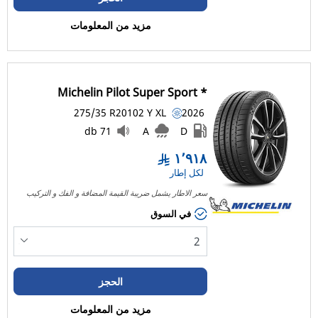
مركبة منزل متنقل (0)
مزيد من المعلومات
رَن فلات
رَن فلات (0)
Michelin Pilot Super Sport *
275/35 R20
102
Y
XL
2026
ليست رَن فلات (2)
71 db
A
D
خيارات أخرى
١٬٩١٨
لكل إطار
سعر الاطار يشمل ضريبة القيمة المضافة و الفك و التركيب
في السوق
الحجز
مزيد من المعلومات