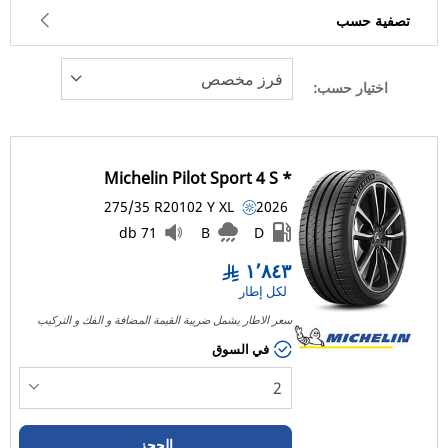
تصفية حسب
اختيار حسب:
191
السعر
1842
Michelin Pilot Sport 4 S *
نوع الإطار
275/35 R20
102
Y
XL
2026
كل الأنواع (2)
71 db
B
D
١٬٨٤٣
نوع المركبة
لكل إطار
سعر الاطار يشمل ضريبة القيمة المضافة و الفك و التركيب
كل الأنواع (2)
في السوق
الراكب (2)
شاحنة خفيفة وسيارة دفع رباعي (0)
التجارية (0)
الحجز