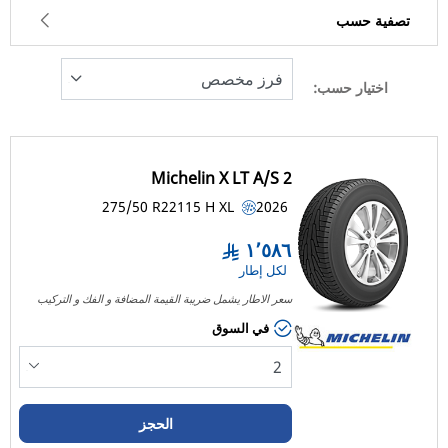
تصفية حسب
اختيار حسب:
158
السعر
1585
Michelin X LT A/S 2
نوع الإطار
275/50 R22
115
H
XL
2026
كل الأنواع (1)
١٬٥٨٦
لكل إطار
نوع المركبة
سعر الاطار يشمل ضريبة القيمة المضافة و الفك و التركيب
كل الأنواع (1)
في السوق
الراكب (0)
شاحنة خفيفة وسيارة دفع رباعي (1)
الحجز
التجارية (0)