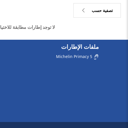
تصفية حسب
لا توجد إطارات مطابقة للاختيا
1
السعر
-1
ملفات الإطارات
نوع الإطار
Michelin Primacy 5
كل الأنواع (0)
نوع المركبة
كل الأنواع (0)
الراكب (0)
شاحنة خفيفة وسيارة دفع
رباعي (0)