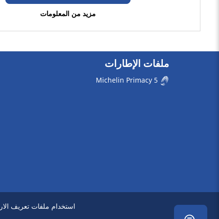
التجارية (0)
مزيد من المعلومات
مركبة منزل متنقل (0)
ملفات الإطارات
رَن فلات
Michelin Primacy 5
رَن فلات (0)
ليست رَن فلات (2)
خيارات أخرى
استخدام ملفات تعريف الارت