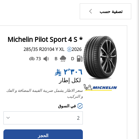
تصفية حسب
2370
السعر
2305
Michelin Pilot Sport 4 S *
285/35 R20
104
Y
XL
2026
73 db
B
D
نوع الإطار
٢٬٣٠٦
كل الأنواع (2)
لكل إطار
سعر الاطار يشمل ضريبة القيمة المضافة و الفك 
نوع المركبة
و التركيب
في السوق
كل الأنواع (2)
الراكب (2)
شاحنة خفيفة وسيارة دفع
رباعي (0)
الحجز