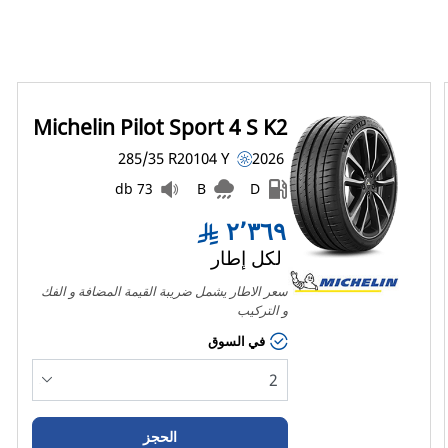
Michelin Pilot Sport 4 S K2
285/35 R20
104
Y
2026
73 db
B
D
٢٬٣٦٩
لكل إطار
سعر الاطار يشمل ضريبة القيمة المضافة و الفك 
و التركيب
في السوق
الحجز