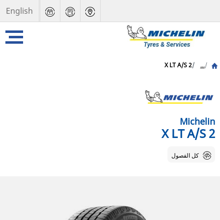
English
X LT A/S 2
...
Michelin
X LT A/S 2
كل الفصول