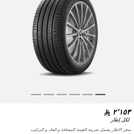
Item
1
of
٢٬١٥٣
6
لكل إطار
سعر الاطار يشمل ضريبة القيمة المضافة و الفك و التركيب