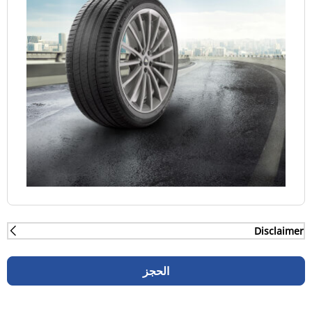
Disclaimer
(2) - الكبح على الطرق المبتلة - وفق اختبارات الكبح على
الطرق المبتلة الذي أجرته شركة TÜV SÜD (المعنية
الحجز
بالفحص الفني) في عام 2013 على المقاس 235/65 R 17
من إطار ميشلان لاتيتود سبورت، مقارنة بالإطارات