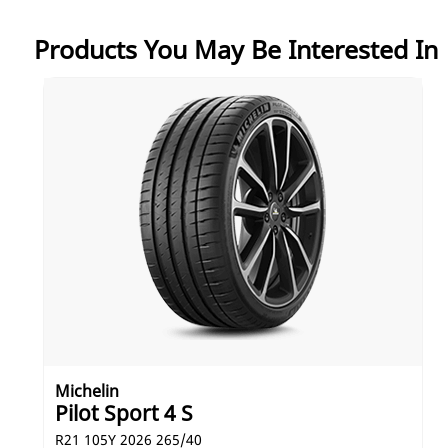
السابقة. حصل إطار ميشلان لاتيتود سبورت 3 على تصنيف
"A" للثبات على الطرق المبتلة في معظم مقاساته.
Products You May Be Interested In
- معتمدة - تم اعتمادها ونالت استحسان بورش وأودي وبي
إم دبليو ومرسيدس وأيه إم جي وجاكوار ولاند روفر وتيسلا
وفولفو وألفا روميو.
(2) - الكبح على الطرق المبتلة - وفق اختبارات الكبح على
الطرق المبتلة الذي أجرته شركة TÜV SÜD (المعنية
بالفحص الفني) في عام 2013 على المقاس 235/65 R 17
من إطار ميشلان لاتيتود سبورت، مقارنة بالإطارات
السابقة. حصل إطار ميشلان لاتيتود سبورت 3 على تصنيف
"A" للثبات على الطرق المبتلة في معظم مقاساته.
Michelin
Pilot Sport 4 S
265/40 R21 105Y 2026