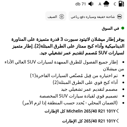
71 db
A
C
شاحنة خفيفة وسيارة دفع رباعي
الصيف
في السوق
يوفر إطار ميشلان لاتيتود سبورت 3 قدرة متميزة على المناورة
الديناميكية وأداء كبح ممتاز على الطرق المبتلة(2). إطار متميز
لسيارات SUV مُصمم لتقديم عمر تشغيلي جيد.
إطار جميع الفصول للطرق الممهدة لسيارات SUV العالي الأداء
من ميشلان
تم اختياره من قِبل مُصنّعي السيارات الفاخرة(1)
أداء كبح قوي على الطرق المبتلة(2)
مصمم لتقديم عمر تشغيلي جيد
تصميم قوي لقيادة سيارات SUV المخصصة
(الضمان المحلي - يُحدد حسب المنطقة إذا لزم الأمر)
كل الإطارات Michelin 265/40 R21 101Y
كل الإطارات‎ 265/40 R21 101Y