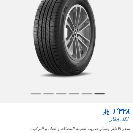
Item
1
of
١٬٣٢٨
6
لكل إطار
سعر الاطار يشمل ضريبة القيمة المضافة و الفك و التركيب