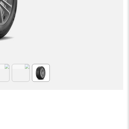
Item
1
of
6