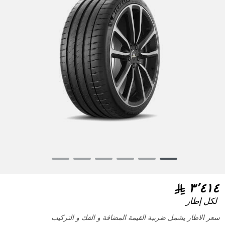
Item
1
of
٣٬٤١٤
6
لكل إطار
سعر الاطار يشمل ضريبة القيمة المضافة و الفك و التركيب