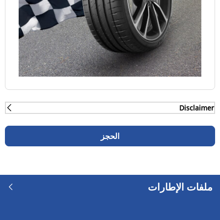
Disclaimer
(1) - أداء الكبح على الطرق الجافة والمبتلة ووقت دورة
السباق على الطرق الجافة - بحسب الاختبارات الخارجية
الحجز
التي أجرتها TÜV SÜD بناء على طلب من ميشلان
باستخدام سيارة فولكس فاجن جولف VII في يونيو 2019
على المقاس 235/35-19 91Y للمقارنة بإطارات منافسيها
بريدجستون S007A وبريدجستون S-04 بول بوزيشن
ملفات الإطارات
وكونتيننتال إكستريم كونتاكت سبورت وكونتيننتال سبورت
كونتاكت 6 وجوديير إيجل إف 1 سوبر سبورت ودنلوب
سبورت ماكس آر تي2 وهانكوك فينتوس إي في أو 3