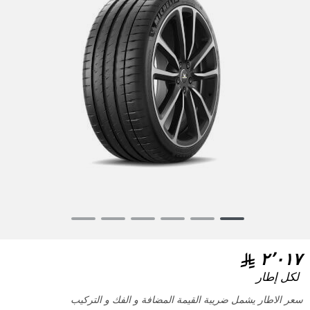
Item
1
of
٢٬٠١٧
6
لكل إطار
سعر الاطار يشمل ضريبة القيمة المضافة و الفك و التركيب