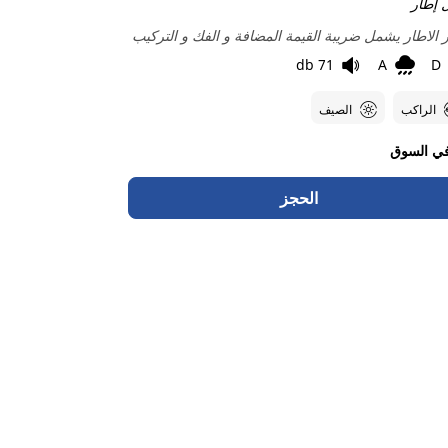
 إطار
الاطار يشمل ضريبة القيمة المضافة و الفك و التركيب
71 db
A
D
الراكب
الصيف
ي السوق
الحجز