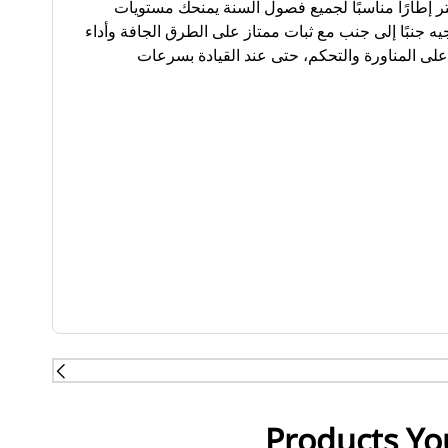
إطارًا مناسبًا لجميع فصول السنة يمنحك مستويات
يه جنبًا إلى جنب مع ثبات ممتاز على الطرق الجافة وأداء
على المناورة والتحكم، حتى عند القيادة بسرعات
 ووقت دورة السباق على الطرق الجافة - بحسب الاختبارات
الخارجية التي أجرتها TÜV SÜD بناء على طلب من ميشلان باستخدام سيارة فولكس فاجن جولف VII
Products Yo
في يونيو 2019 على المقاس 235/35-19 91Y للمقارنة بإطارات منافسيها بريدجستون S007A