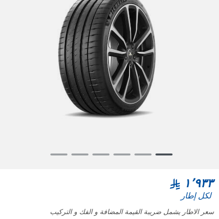
Item
1
of
١٬٩٣٣
6
لكل إطار
سعر الاطار يشمل ضريبة القيمة المضافة و الفك و التركيب