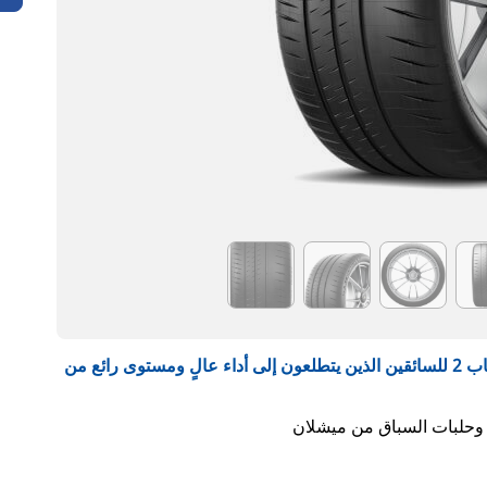
صُمم إطار جميع الفصول ميشلان بيلوت سبورت كاب 2 للسائقين الذين يتطلعون إلى أداء عالٍ ومستوى رائع من
 وحلبات السباق من ميشلان