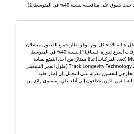
على منافسيه بنسبة 40% في المتوسط(2)
اق عالية الأداء كل يوم. يوفر إطار جميع الفصول ميشلان
بيلوت سبورت كاب 2 دورات سباق أكثر(2) وأوقات أسرع لدورة السباق(1) بنسبة 40% في المتوسط
مقارنة بمنافسيها. توفر تقنية Multi-Compound (تعدد المركبات) ثباتًا ممتازًا من أجل التمتع بقيادة
دقيقة وتحكم مثالي في التوجيه. توفر تقنية Track Longevity Technology 2.0 (طول العمر التشغيلي
طأ لكتف الإطار الخارجي لتحسين قدرته على التحمل. إن إطار حلبة
ن بيلوت سبورت كاب 2 مخصص للسائقين الذين يتطلعون إلى أداء عالٍ ومستوى رائع من