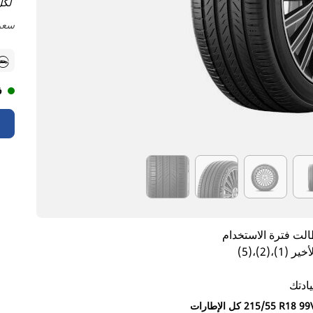
لكل
سعر 
ف
(2)،(5)
يادتك
 الإطارات‎ 215/55 R18 99V