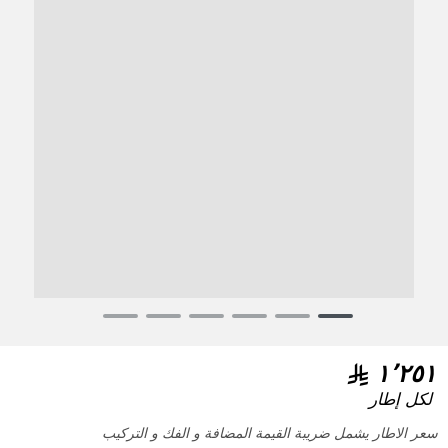
Item
1
of
١٬٢٥١
6
لكل إطار
سعر الاطار يشمل ضريبة القيمة المضافة و الفك و التركيب